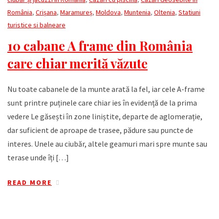
România
,
Crișana
,
Maramureș
,
Moldova
,
Muntenia
,
Oltenia
,
Statiuni
turistice si balneare
10 cabane A frame din România
care chiar merită văzute
Nu toate cabanele de la munte arată la fel, iar cele A-frame
sunt printre puținele care chiar ies în evidență de la prima
vedere Le găsești în zone liniștite, departe de aglomerație,
dar suficient de aproape de trasee, pădure sau puncte de
interes. Unele au ciubăr, altele geamuri mari spre munte sau
terase unde îți […]
READ MORE