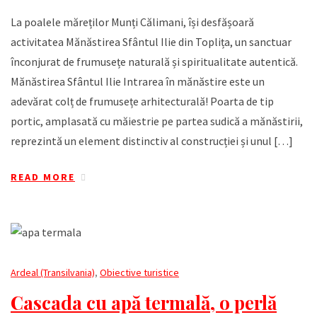
La poalele măreților Munți Călimani, își desfășoară
activitatea Mănăstirea Sfântul Ilie din Toplița, un sanctuar
înconjurat de frumusețe naturală și spiritualitate autentică.
Mănăstirea Sfântul Ilie Intrarea în mănăstire este un
adevărat colț de frumusețe arhitecturală! Poarta de tip
portic, amplasată cu măiestrie pe partea sudică a mănăstirii,
reprezintă un element distinctiv al construcției și unul […]
READ MORE
Ardeal (Transilvania)
,
Obiective turistice
Cascada cu apă termală, o perlă