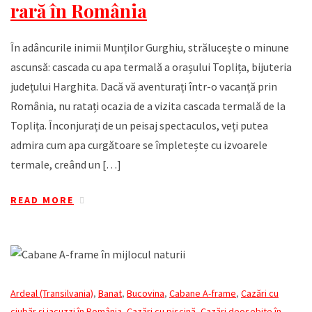
rară în România
În adâncurile inimii Munților Gurghiu, strălucește o minune
ascunsă: cascada cu apa termală a orașului Toplița, bijuteria
județului Harghita. Dacă vă aventurați într-o vacanță prin
România, nu ratați ocazia de a vizita cascada termală de la
Toplița. Înconjurați de un peisaj spectaculos, veți putea
admira cum apa curgătoare se împletește cu izvoarele
termale, creând un […]
READ MORE
Ardeal (Transilvania)
,
Banat
,
Bucovina
,
Cabane A-frame
,
Cazări cu
ciubăr și jacuzzi în România
,
Cazări cu piscină
,
Cazări deosebite în