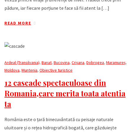
pădure, iar fiecare porțiune te face să fii atent la […]
READ MORE
Ardeal (Transilvania)
,
Banat
,
Bucovina
,
Crișana
,
Dobrogea
,
Maramureș
,
Moldova
,
Muntenia
,
Obiective turistice
12 cascade spectaculoase din
Romania,care merita toata atentia
ta
România este o țară binecuvântată cu peisaje naturale
uluitoare și o rețea hidrografică bogată, care găzduiește