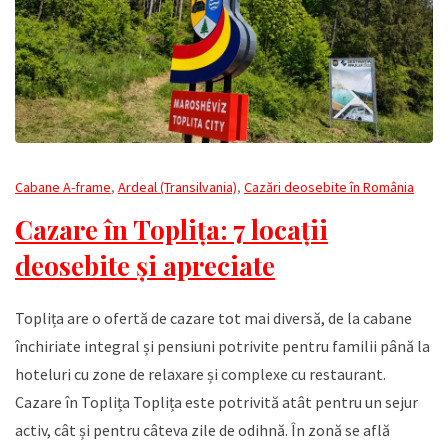
Cabane A-frame
,
Ardeal (Transilvania)
,
Cazări deosebite în România
Cazare în Toplița: 7 locații
deosebite și apreciate
Toplița are o ofertă de cazare tot mai diversă, de la cabane
închiriate integral și pensiuni potrivite pentru familii până la
hoteluri cu zone de relaxare și complexe cu restaurant.
Cazare în Toplița Toplița este potrivită atât pentru un sejur
activ, cât și pentru câteva zile de odihnă. În zonă se află