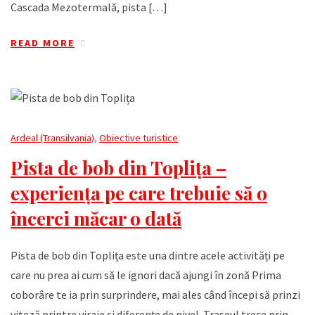
Cascada Mezotermală, pista […]
READ MORE
Ardeal (Transilvania)
,
Obiective turistice
Pista de bob din Toplița –
experiența pe care trebuie să o
încerci măcar o dată
Pista de bob din Toplița este una dintre acele activități pe
care nu prea ai cum să le ignori dacă ajungi în zonă Prima
coborâre te ia prin surprindere, mai ales când începi să prinzi
viteză printre viraje și diferențe de nivel. Traseul trece prin