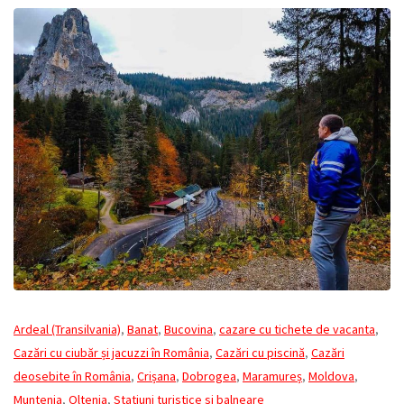
Ardeal (Transilvania)
,
Banat
,
Bucovina
,
cazare cu tichete de vacanta
,
Cazări cu ciubăr și jacuzzi în România
,
Cazări cu piscină
,
Cazări
deosebite în România
,
Crișana
,
Dobrogea
,
Maramureș
,
Moldova
,
Muntenia
,
Oltenia
,
Statiuni turistice si balneare