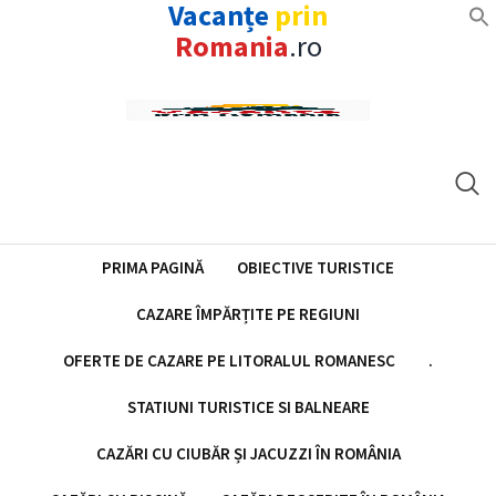
Vacanțe
prin
Romania
.ro
Skip
to
content
PRIMA PAGINĂ
OBIECTIVE TURISTICE
CAZARE ÎMPĂRȚITE PE REGIUNI
OFERTE DE CAZARE PE LITORALUL ROMANESC
.
STATIUNI TURISTICE SI BALNEARE
CAZĂRI CU CIUBĂR ȘI JACUZZI ÎN ROMÂNIA