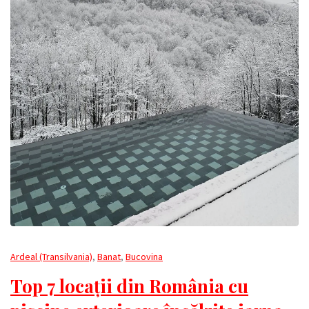
Ardeal (Transilvania)
,
Banat
,
Bucovina
Top 7 locații din România cu