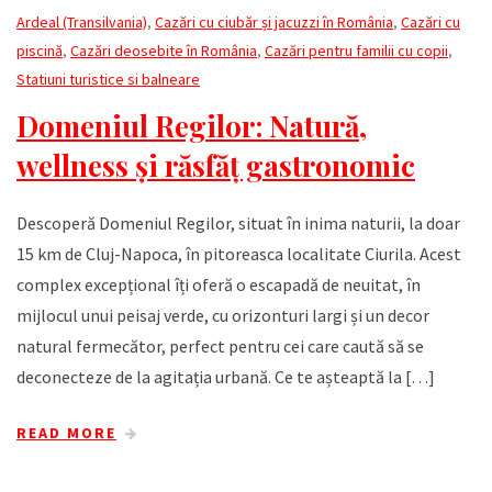
Ardeal (Transilvania)
,
Cazări cu ciubăr și jacuzzi în România
,
Cazări cu
piscină
,
Cazări deosebite în România
,
Cazări pentru familii cu copii
,
Statiuni turistice si balneare
Domeniul Regilor: Natură,
wellness și răsfăț gastronomic
Descoperă Domeniul Regilor, situat în inima naturii, la doar
15 km de Cluj-Napoca, în pitoreasca localitate Ciurila. Acest
complex excepțional îți oferă o escapadă de neuitat, în
mijlocul unui peisaj verde, cu orizonturi largi și un decor
natural fermecător, perfect pentru cei care caută să se
deconecteze de la agitația urbană. Ce te așteaptă la […]
READ MORE