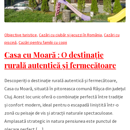
Obiective turistice
,
Cazări cu ciubăr și jacuzzi în România
,
Cazări cu
piscină
,
Cazări pentru familii cu copii
Casa cu Moară : O destinație
rurală autentică și fermecătoare
Descoperiți o destinație rurală autentică și fermecătoare,
Casa cu Moară, situată în pitoreasca comună Râșca din județul
Cluj. Acest loc unic oferă o combinație perfectă între tradiție
și confort modern, ideal pentru o escapadă liniștită într-o
zonă cu peisaje de vis și atracții naturale spectaculoase.
Amplasată strategic in natura pensiunea este punctul de
plecare perfect […]