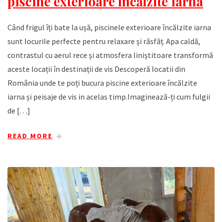
piscine exterioare încălzite iarna
Când frigul îți bate la ușă, piscinele exterioare încălzite iarna
sunt locurile perfecte pentru relaxare și răsfăț. Apa caldă,
contrastul cu aerul rece și atmosfera liniștitoare transformă
aceste locații în destinații de vis Descoperă locatii din
România unde te poți bucura piscine exterioare încălzite
iarna și peisaje de vis in acelas timp.Imaginează-ți cum fulgii
de […]
READ MORE