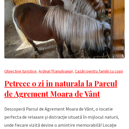
Obiective turistice
,
Ardeal (Transilvania)
,
Cazări pentru familii cu copii
Petrece o zi in naturala la Parcul
de Agrement Moara de Vânt
Descoperă Parcul de Agrement Moara de Vânt, o locatie
perfecta de relaxare și distracție situată în mijlocul naturii,
unde fiecare vizită devine o amintire memorabilă! Locație