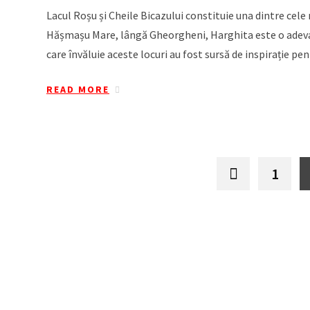
Lacul Roșu și Cheile Bicazului constituie una dintre cele
Hășmașu Mare, lângă Gheorgheni, Harghita este o adevara
care învăluie aceste locuri au fost sursă de inspirație 
READ MORE
1