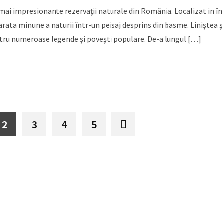
 mai impresionante rezervații naturale din România. Localizat in în
ta minune a naturii într-un peisaj desprins din basme. Liniștea ș
pentru numeroase legende și povești populare. De-a lungul […]
2
3
4
5