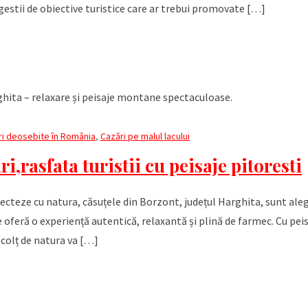
estii de obiective turistice care ar trebui promovate […]
ri deosebite în România
,
Cazări pe malul lacului
ri,rasfata turistii cu peisaje pitoresti
onecteze cu natura, căsuțele din Borzont, județul Harghita, sunt ale
e oferă o experiență autentică, relaxantă și plină de farmec. Cu pei
 colț de natura va […]