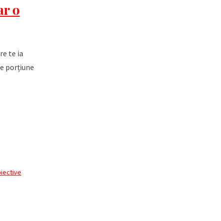
ar o
re te ia
re porțiune
iective