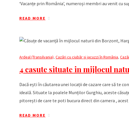
‘Vacanțe prin România’, numeroși membri au venit cu sug
READ MORE
Ardeal (Transilvania)
,
Cazări cu ciubăr și jacuzzi în România
,
Cază
4 casute situate in mijlocul natu
Dacă ești în căutarea unei locații de cazare care să te c
ideală. Situate la poalele Munților Gurghiu, aceste căsuț
pitorești de care te poti bucura direct din camera , acest
READ MORE