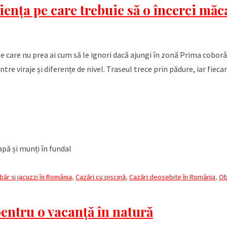
iența pe care trebuie să o încerci măc
pe care nu prea ai cum să le ignori dacă ajungi în zonă Prima coborâ
ntre viraje și diferențe de nivel. Traseul trece prin pădure, iar fieca
băr și jacuzzi în România
,
Cazări cu piscină
,
Cazări deosebite în România
,
Ob
pentru o vacanță în natură