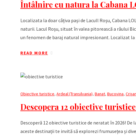
Întâlnire cu natura la Cabana 
Localizata la doar câțiva pași de Lacull Roșu, Cabana LOL
naturii. Lacul Roșu, situat în valea pitorească a râului B
un fenomen de baraj natural impresionant. Localizat la 
READ MORE
Obiective turistice
,
Ardeal (Transilvania)
,
Banat
,
Bucovina
,
Crișa
Descopera 12 obiective turistice 
Descoperă 12 obiective turistice de neratat în 2026! De
aceste destinații te invită să explorezi frumusețea și d