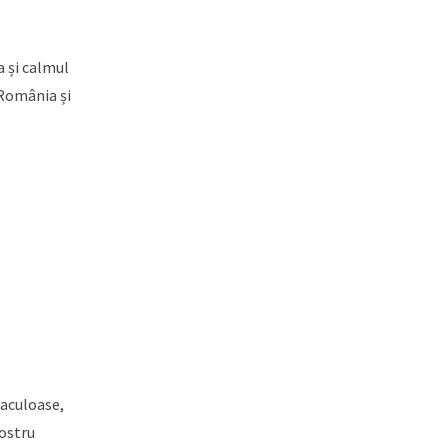
a și calmul
 România și
taculoase,
nostru