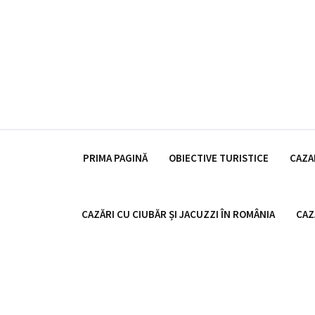
Skip
to
content
PRIMA PAGINĂ
OBIECTIVE TURISTICE
CAZA
CAZĂRI CU CIUBĂR ȘI JACUZZI ÎN ROMÂNIA
CAZ