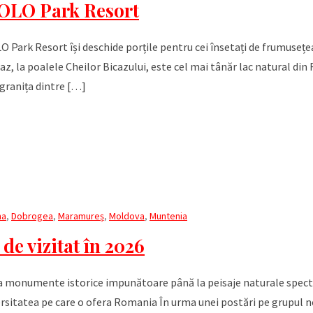
LOLO Park Resort
O Park Resort își deschide porțile pentru cei însetați de frumusețe
icaz, la poalele Cheilor Bicazului, este cel mai tânăr lac natural din
granița dintre […]
na
,
Dobrogea
,
Maramureș
,
Moldova
,
Muntenia
de vizitat în 2026
 la monumente istorice impunătoare până la peisaje naturale spec
iversitatea pe care o ofera Romania În urma unei postări pe grupul 