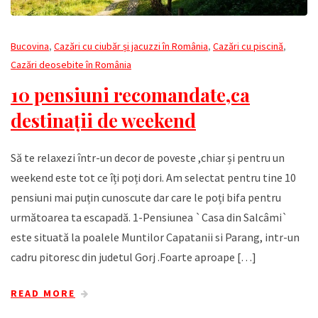
Bucovina
,
Cazări cu ciubăr și jacuzzi în România
,
Cazări cu piscină
,
Cazări deosebite în România
10 pensiuni recomandate,ca
destinații de weekend
Să te relaxezi într-un decor de poveste ,chiar și pentru un
weekend este tot ce îți poți dori. Am selectat pentru tine 10
pensiuni mai puțin cunoscute dar care le poți bifa pentru
următoarea ta escapadă. 1-Pensiunea `Casa din Salcâmi`
este situată la poalele Muntilor Capatanii si Parang, intr-un
cadru pitoresc din judetul Gorj .Foarte aproape […]
READ MORE