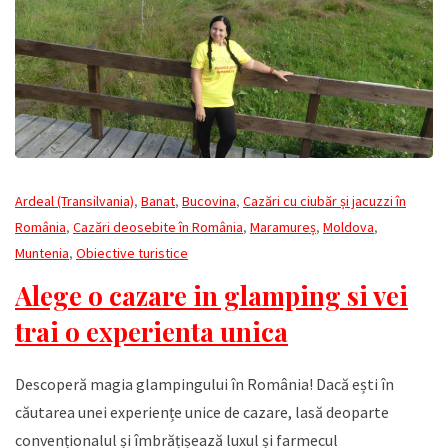
Ardeal (Transilvania)
,
Banat
,
Bucovina
,
Cazări cu ciubăr și jacuzzi în
România
,
Cazări deosebite în România
,
Maramureș
,
Moldova
,
Muntenia
,
Obiective turistice
Alege o cazare in glamping si vei
trai o experienta unica
Descoperă magia glampingului în România! Dacă ești în
căutarea unei experiențe unice de cazare, lasă deoparte
convenționalul și îmbrățișează luxul și farmecul