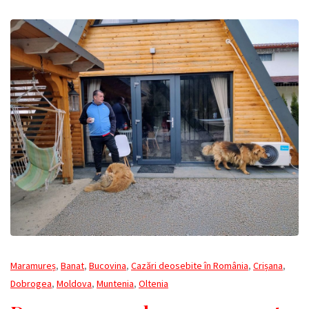
Maramureș
,
Banat
,
Bucovina
,
Cazări deosebite în România
,
Crișana
,
Dobrogea
,
Moldova
,
Muntenia
,
Oltenia