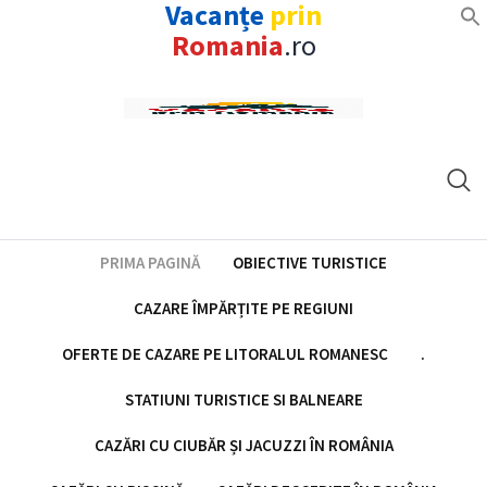
Vacanțe
prin
Romania
.ro
Skip
to
content
PRIMA PAGINĂ
OBIECTIVE TURISTICE
CAZARE ÎMPĂRȚITE PE REGIUNI
OFERTE DE CAZARE PE LITORALUL ROMANESC
.
STATIUNI TURISTICE SI BALNEARE
CAZĂRI CU CIUBĂR ȘI JACUZZI ÎN ROMÂNIA