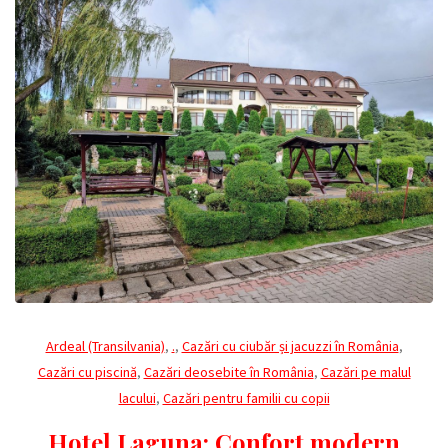
Ardeal (Transilvania)
,
.
,
Cazări cu ciubăr și jacuzzi în România
,
Cazări cu piscină
,
Cazări deosebite în România
,
Cazări pe malul
lacului
,
Cazări pentru familii cu copii
Hotel Laguna: Confort modern