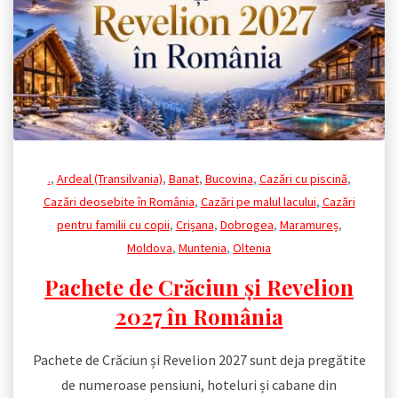
.
,
Ardeal (Transilvania)
,
Banat
,
Bucovina
,
Cazări cu piscină
,
Cazări deosebite în România
,
Cazări pe malul lacului
,
Cazări
pentru familii cu copii
,
Crișana
,
Dobrogea
,
Maramureș
,
Moldova
,
Muntenia
,
Oltenia
Pachete de Crăciun și Revelion
2027 în România
Pachete de Crăciun și Revelion 2027 sunt deja pregătite
de numeroase pensiuni, hoteluri și cabane din