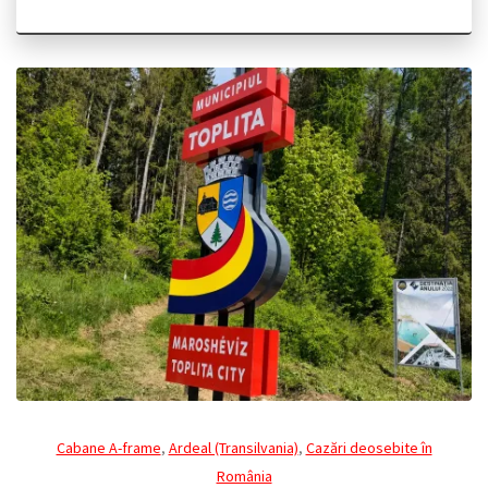
Cabane A-frame
,
Ardeal (Transilvania)
,
Cazări deosebite în
România