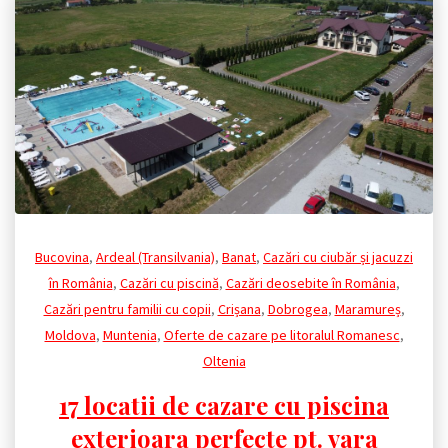
Bucovina
,
Ardeal (Transilvania)
,
Banat
,
Cazări cu ciubăr și jacuzzi
în România
,
Cazări cu piscină
,
Cazări deosebite în România
,
Cazări pentru familii cu copii
,
Crișana
,
Dobrogea
,
Maramureș
,
Moldova
,
Muntenia
,
Oferte de cazare pe litoralul Romanesc
,
Oltenia
17 locatii de cazare cu piscina
exterioara perfecte pt. vara