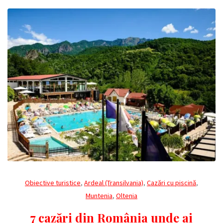
Obiective turistice
,
Ardeal (Transilvania)
,
Cazări cu piscină
,
Muntenia
,
Oltenia
7 cazări din România unde ai