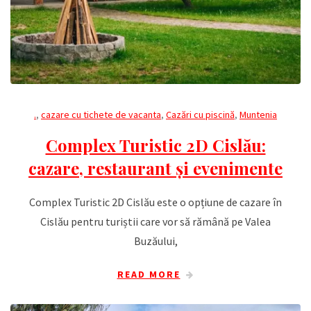
.
,
cazare cu tichete de vacanta
,
Cazări cu piscină
,
Muntenia
Complex Turistic 2D Cislău:
cazare, restaurant și evenimente
Complex Turistic 2D Cislău este o opțiune de cazare în
Cislău pentru turiștii care vor să rămână pe Valea
Buzăului,
READ MORE