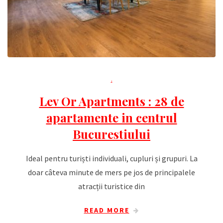
.
Lev Or Apartments : 28 de
apartamente in centrul
Bucurestiului
Ideal pentru turiști individuali, cupluri și grupuri. La
doar câteva minute de mers pe jos de principalele
atracții turistice din
READ MORE