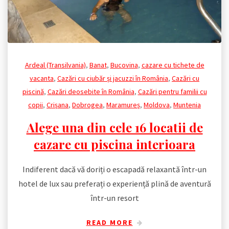
Ardeal (Transilvania)
,
Banat
,
Bucovina
,
cazare cu tichete de
vacanta
,
Cazări cu ciubăr și jacuzzi în România
,
Cazări cu
piscină
,
Cazări deosebite în România
,
Cazări pentru familii cu
copii
,
Crișana
,
Dobrogea
,
Maramureș
,
Moldova
,
Muntenia
Alege una din cele 16 locatii de
cazare cu piscina interioara
Indiferent dacă vă doriți o escapadă relaxantă într-un
hotel de lux sau preferați o experiență plină de aventură
într-un resort
READ MORE