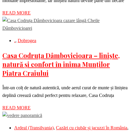
montane impresionante, iar liniștea naturii devine parte din fiecare
READ MORE
.
,
Dobrogea
Casa Codruța Dâmbovicioara – liniște,
natură și confort în inima Munților
Piatra Craiului
Într-un colț de natură autentică, unde aerul curat de munte și liniștea
deplină creează cadrul perfect pentru relaxare, Casa Codruța
READ MORE
Ardeal (Transilvania)
,
Cazări cu ciubăr și jacuzzi în România
,