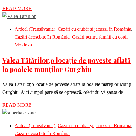
READ MORE
Ardeal (Transilvania)
,
Cazări cu ciubăr și jacuzzi în România
,
Cazări deosebite în România
,
Cazări pentru familii cu copii
,
Moldova
Valea Tătărilor,o locație de poveste aflată
la poalele munților Gurghiu
Valea Tătărilor,o locatie de poveste aflată la poalele măreților Munți
Gurghiu. Aici ,timpul pare să se oprească, oferindu-vă șansa de
READ MORE
Ardeal (Transilvania)
,
Cazări cu ciubăr și jacuzzi în România
,
Cazări deosebite în România