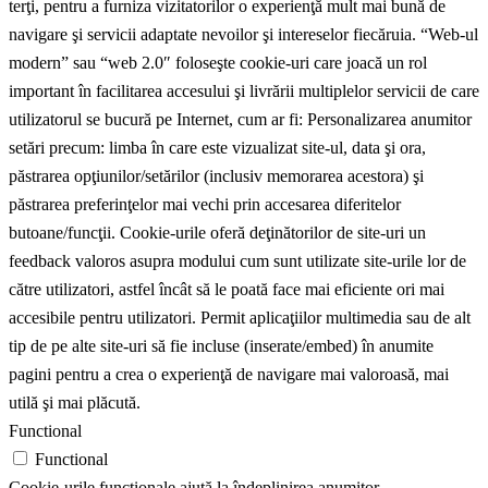
terţi, pentru a furniza vizitatorilor o experienţă mult mai bună de
navigare şi servicii adaptate nevoilor şi intereselor fiecăruia. “Web-ul
modern” sau “web 2.0″ foloseşte cookie-uri care joacă un rol
important în facilitarea accesului şi livrării multiplelor servicii de care
utilizatorul se bucură pe Internet, cum ar fi: Personalizarea anumitor
setări precum: limba în care este vizualizat site-ul, data şi ora,
păstrarea opţiunilor/setărilor (inclusiv memorarea acestora) şi
păstrarea preferinţelor mai vechi prin accesarea diferitelor
butoane/funcţii. Cookie-urile oferă deţinătorilor de site-uri un
feedback valoros asupra modului cum sunt utilizate site-urile lor de
către utilizatori, astfel încât să le poată face mai eficiente ori mai
accesibile pentru utilizatori. Permit aplicaţiilor multimedia sau de alt
tip de pe alte site-uri să fie incluse (inserate/embed) în anumite
pagini pentru a crea o experienţă de navigare mai valoroasă, mai
utilă şi mai plăcută.
Functional
Functional
Cookie-urile funcționale ajută la îndeplinirea anumitor