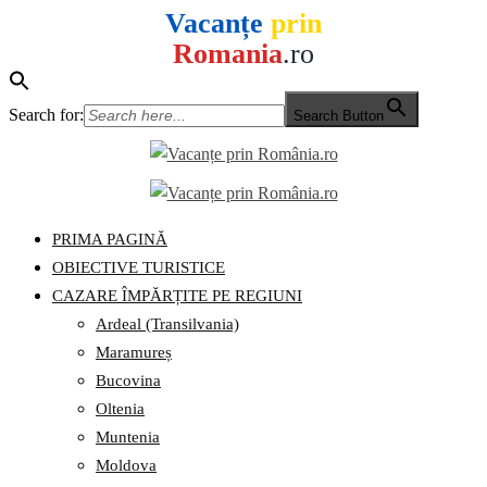
Vacanțe
prin
Romania
.ro
Search for:
Search Button
Skip
to
content
PRIMA PAGINĂ
OBIECTIVE TURISTICE
CAZARE ÎMPĂRȚITE PE REGIUNI
Ardeal (Transilvania)
Maramureș
Bucovina
Oltenia
Muntenia
Moldova