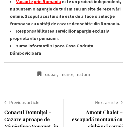
Vacante prin Romania
este un proiect independent,
nu suntem o agenție de turism sau un site de rezervări
online. Scopul acestui site este de a face o selecție
frumoasa cu unități de cazare deosebite din Romania.
Responsabilitatea serviciilor aparțin exclusiv
proprietarilor pensiunii.
sursa informatii si poze
Casa Codruța
Dâmbovicioara
ciubar
,
munte
,
natura
Previous article
Next article
Conacul Domniței –
Amont Chalet –
Cazare aproape de
escapadă montană cu
Mănăstirea Voroneț, în
ciubăr și saună