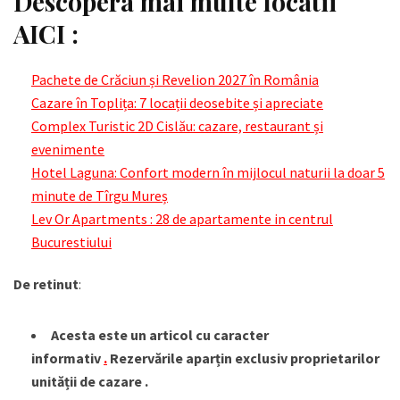
Descopera mai multe locatii
AICI :
Pachete de Crăciun și Revelion 2027 în România
Cazare în Toplița: 7 locații deosebite și apreciate
Complex Turistic 2D Cislău: cazare, restaurant și
evenimente
Hotel Laguna: Confort modern în mijlocul naturii la doar 5
minute de Tîrgu Mureș
Lev Or Apartments : 28 de apartamente in centrul
Bucurestiului
De retinut
:
Acesta este un articol cu caracter
informativ
.
Rezervările aparțin exclusiv proprietarilor
unității de cazare .