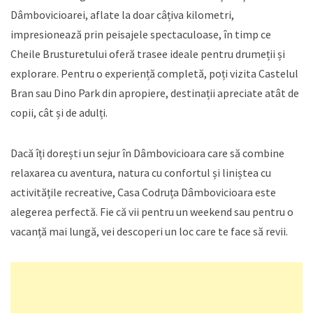
Dâmbovicioarei, aflate la doar câțiva kilometri,
impresionează prin peisajele spectaculoase, în timp ce
Cheile Brusturetului oferă trasee ideale pentru drumeții și
explorare. Pentru o experiență completă, poți vizita Castelul
Bran sau Dino Park din apropiere, destinații apreciate atât de
copii, cât și de adulți.
Dacă îți dorești un sejur în Dâmbovicioara care să combine
relaxarea cu aventura, natura cu confortul și liniștea cu
activitățile recreative, Casa Codruța Dâmbovicioara este
alegerea perfectă. Fie că vii pentru un weekend sau pentru o
vacanță mai lungă, vei descoperi un loc care te face să revii.