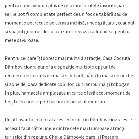
pentru copii aduc un plus de relaxare în zilele însorite, iar
serile pot fi completate perfect de un foc de tabără sau de
momente petrecute pe terasa închisă, unde grătarul, ceaunul
și spațiul generos de socializare creează cadrul ideal pentru
mese savuroase.
Pentru cei care își doresc mai multă distracție, Casa Codruța
Dâmbovicioara pune la dispoziție multiple opțiuni de
recreere: de la tenis de masă și biliard, până la masă de hochei
și zone de joacă dedicate copiilor, cu trambulină și tobogan.
În plus, hamacele amplasate în curte oferă acel moment de
liniște în care te poți bucura de peisajul montan.
Un alt avantaj major al acestei locatii în Dâmbovicioara este
accesul facil către unele dintre cele mai frumoase atracții
turistice din regiune. Cheile Dâmbovicioarei și Peștera