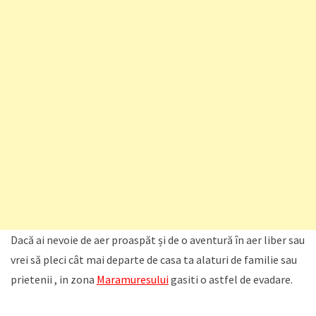
Dacă ai nevoie de aer proaspăt și de o aventură în aer liber sau
vrei să pleci cât mai departe de casa ta alaturi de familie sau
prietenii , in zona
Maramuresului
gasiti o astfel de evadare.