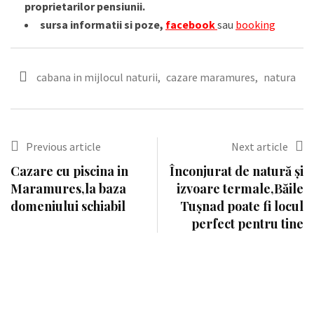
proprietarilor pensiunii.
sursa informatii si poze,
facebook
sau
booking
cabana in mijlocul naturii
,
cazare maramures
,
natura
Previous article
Next article
Cazare cu piscina in
Înconjurat de natură și
Maramures,la baza
izvoare termale,Băile
domeniului schiabil
Tușnad poate fi locul
perfect pentru tine