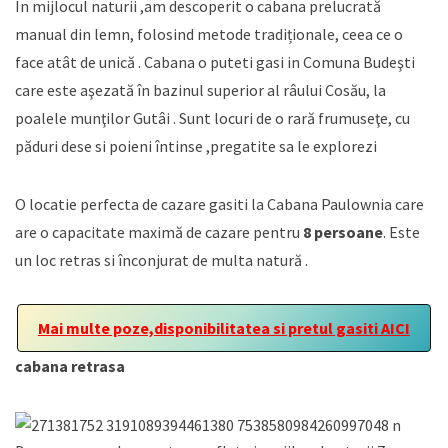
In mijlocul naturii ,am descoperit o cabana prelucrată
manual din lemn, folosind metode tradiționale, ceea ce o
face atât de unică . Cabana o puteti gasi in Comuna Budeşti
care este aşezată în bazinul superior al râului Cosău, la
poalele munţilor Gutâi . Sunt locuri de o rară frumuseţe, cu
păduri dese si poieni întinse ,pregatite sa le explorezi
O locatie perfecta de cazare gasiti la Cabana Paulownia care
are o capacitate maximă de cazare pentru
8 persoane
. Este
un loc retras si înconjurat de multa natură .
Mai multe poze,disponibilitatea si pretul gasiti AICI
cabana retrasa