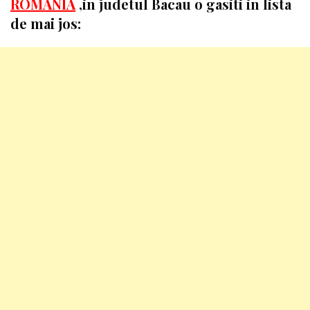
ROMANIA
,in judetul Bacau o gasiti in lista
de mai jos: