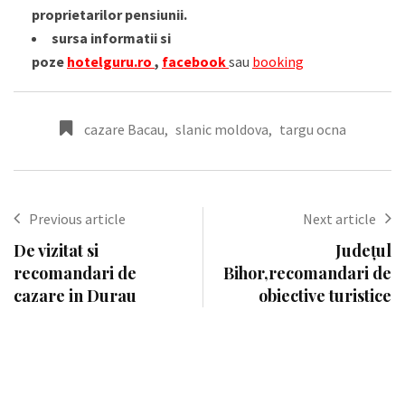
proprietarilor pensiunii.
sursa informatii si
poze
hotelguru.ro
,
facebook
sau
booking
cazare Bacau
,
slanic moldova
,
targu ocna
Previous article
Next article
De vizitat si
Județul
recomandari de
Bihor,recomandari de
cazare in Durau
obiective turistice