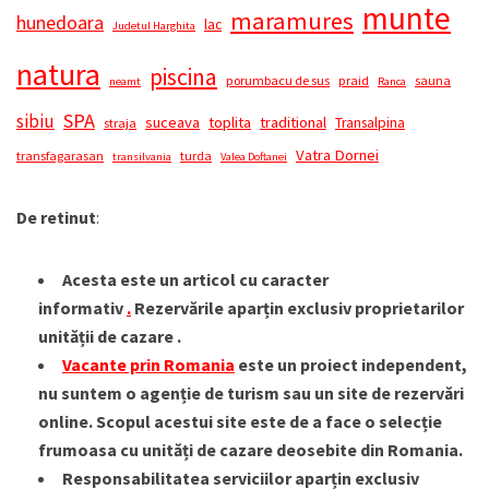
munte
maramures
hunedoara
lac
Judetul Harghita
natura
piscina
porumbacu de sus
praid
sauna
neamt
Ranca
SPA
sibiu
suceava
toplita
traditional
Transalpina
straja
Vatra Dornei
transfagarasan
turda
transilvania
Valea Doftanei
De retinut
:
Acesta este un articol cu caracter
informativ
.
Rezervările aparțin exclusiv proprietarilor
unității de cazare .
Vacante prin Romania
este un proiect independent,
nu suntem o agenție de turism sau un site de rezervări
online. Scopul acestui site este de a face o selecție
frumoasa cu unități de cazare deosebite din Romania.
Responsabilitatea serviciilor aparțin exclusiv