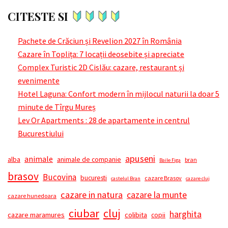
CITESTE SI
Pachete de Crăciun și Revelion 2027 în România
Cazare în Toplița: 7 locații deosebite și apreciate
Complex Turistic 2D Cislău: cazare, restaurant și
evenimente
Hotel Laguna: Confort modern în mijlocul naturii la doar 5
minute de Tîrgu Mureș
Lev Or Apartments : 28 de apartamente in centrul
Bucurestiului
apuseni
animale
alba
animale de companie
bran
Baile Figa
brasov
Bucovina
bucuresti
cazare Brasov
castelul Bran
cazare cluj
cazare in natura
cazare la munte
cazare hunedoara
ciubar
cluj
harghita
cazare maramures
colibita
copii