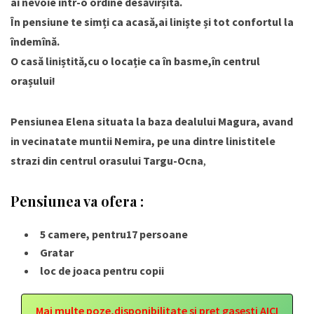
ai nevoie într-o ordine desăvîrșită.
În pensiune te simți ca acasă,ai liniște și tot confortul la
îndemînă.
O casă liniștită,cu o locație ca în basme,în centrul
orașului!
Pensiunea Elena situata la baza dealului Magura, avand
in vecinatate muntii Nemira, pe una dintre linistitele
strazi din centrul orasului Targu-Ocna
,
Pensiunea va ofera :
5 camere, pentru17 persoane
Gratar
loc de joaca pentru copii
Mai multe poze,disponibilitate si pret gasesti AICI