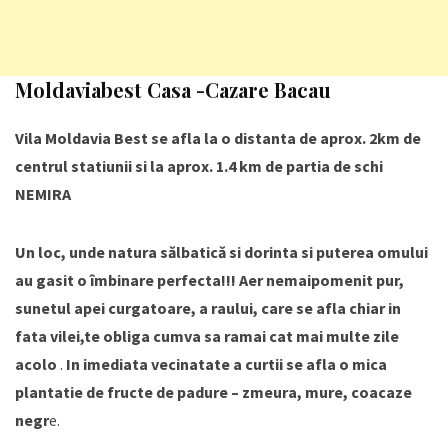
Moldaviabest Casa -Cazare Bacau
Vila Moldavia Best se afla la o distanta de aprox. 2km de
centrul statiunii si la aprox. 1.4 km de partia de schi
NEMIRA
Un loc, unde natura sălbatică si dorinta si puterea omului
au gasit o îmbinare perfecta!!! Aer nemaipomenit pur,
sunetul apei curgatoare, a raului, care se afla chiar in
fata vilei,te obliga cumva sa ramai cat mai multe zile
acolo
.
In imediata vecinatate a curtii se afla o mica
plantatie de fructe de padure – zmeura, mure, coacaze
negr
e.