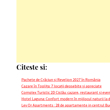
Citeste si:
Pachete de Crăciun și Revelion 2027 în România
Cazare în Toplița: 7 locații deosebite și apreciate
Complex Turistic 2D Cislău: cazare, restaurant și ev
Hotel Laguna: Confort modern în mijlocul naturii la 
Lev Or Apartments : 28 de apartamente in centrul Bu