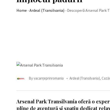
Home
-
Ardeal (Transilvania)
-
Descoperă Arsenal Park Tr
By
vacanțeprinromania
Ardeal (Transilvania)
,
Cazăr
Arsenal Park Transilvania oferă o experie
pline de aventură și spațiu dedicat relax