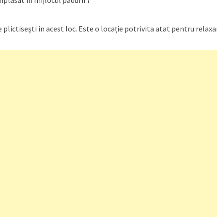
plasat în mijlocul pădurii 7
 plictisești in acest loc. Este o locație potrivita atat pentru relax