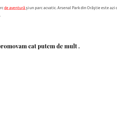
arc
de aventură
și un parc acvatic. Arsenal Park din Orăştie este az
.
l promovam cat putem de mult .