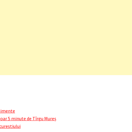
enimente
doar 5 minute de Tîrgu Mureș
curestiului