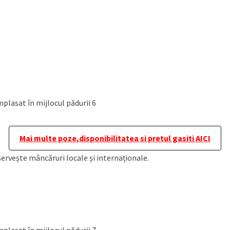
plasat în mijlocul pădurii 6
Mai multe poze,disponibilitatea si pretul gasiti AICI
servește mâncăruri locale și internaționale.