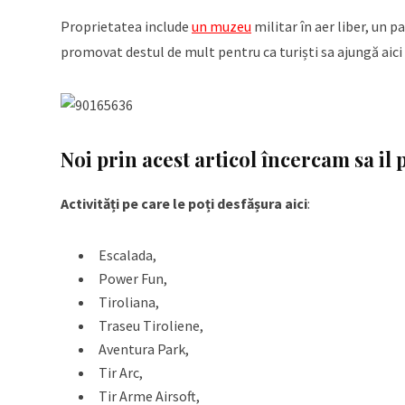
Proprietatea include
un muzeu
militar în aer liber, un p
promovat destul de mult pentru ca turiști sa ajungă aici 
Noi prin acest articol încercam sa i
Activități pe care le poți desfășura aici
:
Escalada,
Power Fun,
Tiroliana,
Traseu Tiroliene,
Aventura Park,
Tir Arc,
Tir Arme Airsoft,