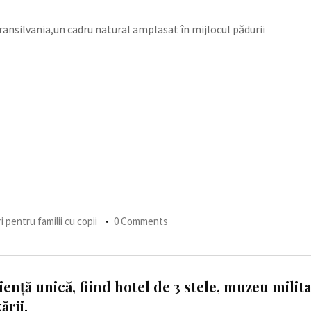
ansilvania,un cadru natural amplasat în mijlocul pădurii
i pentru familii cu copii
0 Comments
nță unică, fiind hotel de 3 stele, muzeu militar
ării.