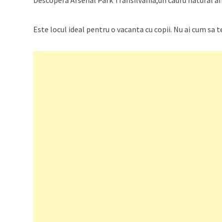
Descoperă Arsenal Park Transilvania,un cadru natural am
Este locul ideal pentru o vacanta cu copii. Nu ai cum sa te