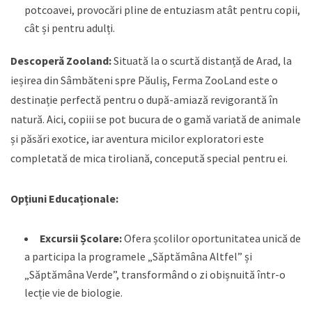
potcoavei, provocări pline de entuziasm atât pentru copii,
cât și pentru adulți.
Descoperă Zooland:
Situată la o scurtă distanță de Arad, la
ieșirea din Sâmbăteni spre Păuliș, Ferma ZooLand este o
destinație perfectă pentru o după-amiază revigorantă în
natură. Aici, copiii se pot bucura de o gamă variată de animale
și păsări exotice, iar aventura micilor exploratori este
completată de mica tiroliană, concepută special pentru ei.
Opțiuni Educaționale:
Excursii Școlare:
Ofera școlilor oportunitatea unică de
a participa la programele „Săptămâna Altfel” și
„Săptămâna Verde”, transformând o zi obișnuită într-o
lecție vie de biologie.