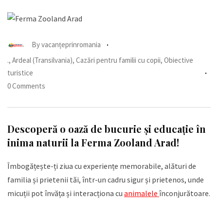
By
vacanțeprinromania
.
,
Ardeal (Transilvania)
,
Cazări pentru familii cu copii
,
Obiective
turistice
0 Comments
Descoperă o oază de bucurie și educație în
inima naturii la Ferma Zooland Arad!
Îmbogățește-ți ziua cu experiențe memorabile, alături de
familia și prietenii tăi, într-un cadru sigur și prietenos, unde
micuții pot învăța și interacționa cu
animalele
înconjurătoare.