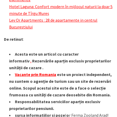
Hotel Laguna: Confort modern în mijlocul naturii la doar 5
minute de Tîrgu Mureș
Lev Or Apartments : 28 de apartamente in centrul
Bucurestiului
De retinut
:
Acesta este un articol cu caracter
informativ
.
Rezervările aparțin exclusiv proprietarilor
unității de cazare .
Vacante prin Romania
este un proiect independent,
nu suntem o agenție de turism sau un site de rezervări
online. Scopul acestui site este de a face o selecție
frumoasa cu unități de cazare deosebite din Romania.
Responsabilitatea serviciilor aparțin exclusiv
proprietarilor pensiunii.
sursa informatiilor si poze
l
o
r Ferma Zooland Arad!