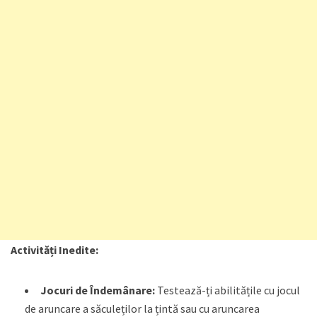
Activități Inedite:
Jocuri de Îndemânare:
Testează-ți abilitățile cu jocul
de aruncare a săculeților la țintă sau cu aruncarea