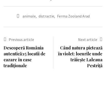
animale
,
distractie
,
Ferma Zooland Arad
Previous article
Next article
Descoperă România
Când natura pictează
autentică:15 locatii de
în violet: locurile unde
cazare în case
trăiește Laleaua
tradiționale
Pestriță