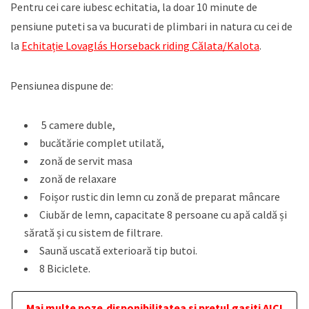
Pentru cei care iubesc echitatia, la doar 10 minute de
pensiune puteti sa va bucurati de plimbari in natura cu cei de
la
Echitație Lovaglás Horseback riding Călata/Kalota
.
Pensiunea dispune de:
5 camere duble,
bucătărie complet utilată,
zonă de servit masa
zonă de relaxare
Foișor rustic din lemn cu zonă de preparat mâncare
Ciubăr de lemn, capacitate 8 persoane cu apă caldă și
sărată și cu sistem de filtrare.
Saună uscată exterioară tip butoi.
8 Biciclete.
Mai multe poze,disponibilitatea si pretul gasiti AICI