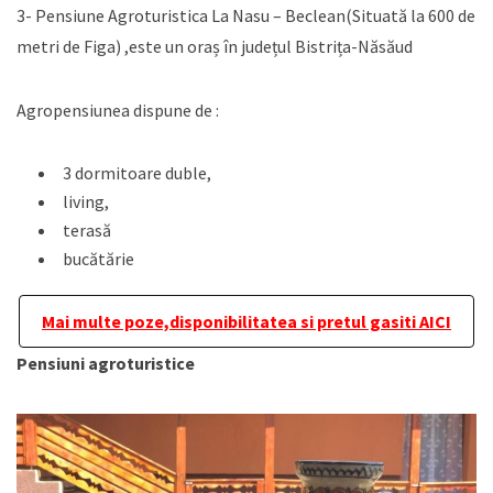
3- Pensiune Agroturistica La Nasu – Beclean(Situată la 600 de
metri de Figa) ,este un oraș în județul Bistrița-Năsăud
Agropensiunea dispune de :
3 dormitoare duble,
living,
terasă
bucătărie
Mai multe poze,disponibilitatea si pretul gasiti AICI
Pensiuni agroturistice