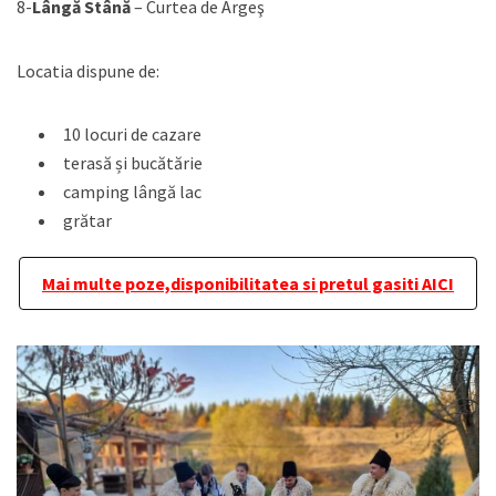
8-
Lângă Stână
– Curtea de Argeş
Locatia dispune de:
10 locuri de cazare
terasă și bucătărie
camping lângă lac
grătar
Mai multe poze,disponibilitatea si pretul gasiti AICI