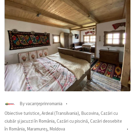
By
vacanțeprinromania
Obiective turistice
,
Ardeal (Transilvania)
,
Bucovina
,
Cazări cu
ciubăr și jacuzzi în România
,
Cazări cu piscină
,
Cazări deosebite
în România
,
Maramureș
,
Moldova