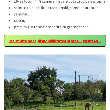
16-22 locuri, în 8 camere, fiecare dotată cu baie proprie.
salon cu o bucătărie tradițională, complet utilată,
șemineu,
ciubăr,
precum și o terasă acoperită cu grătar/ceaun.
Mai multe poze,disponibilitatea si pretul gasiti AICI