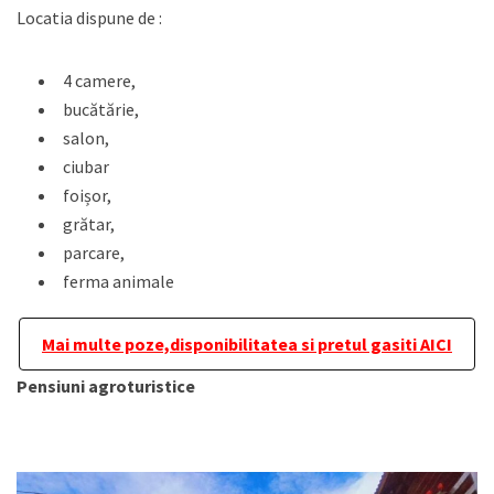
Locatia dispune de :
4 camere,
bucătărie,
salon,
ciubar
foișor,
grătar,
parcare,
ferma animale
Mai multe poze,disponibilitatea si pretul gasiti AICI
Pensiuni agroturistice