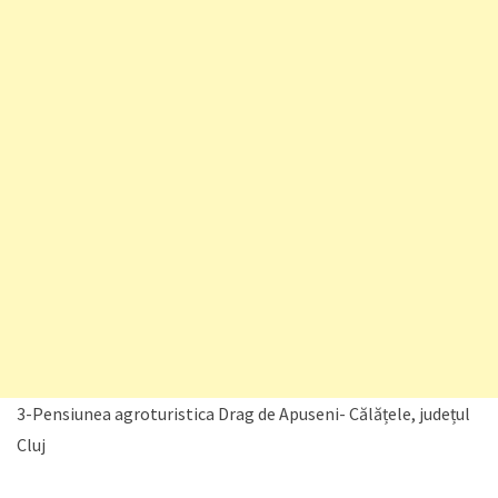
3-Pensiunea agroturistica Drag de Apuseni- Călățele, județul
Cluj