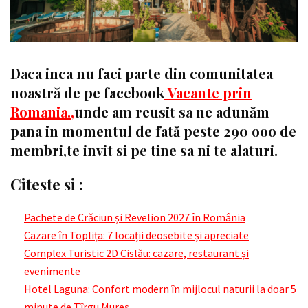
Daca inca nu faci parte din comunitatea
noastră de pe facebook
Vacante prin
Romania.,
unde am reusit sa ne adunăm
pana in momentul de fată peste 290 ooo de
membri,te invit si pe tine sa ni te alaturi.
Citeste si :
Pachete de Crăciun și Revelion 2027 în România
Cazare în Toplița: 7 locații deosebite și apreciate
Complex Turistic 2D Cislău: cazare, restaurant și
evenimente
Hotel Laguna: Confort modern în mijlocul naturii la doar 5
minute de Tîrgu Mureș