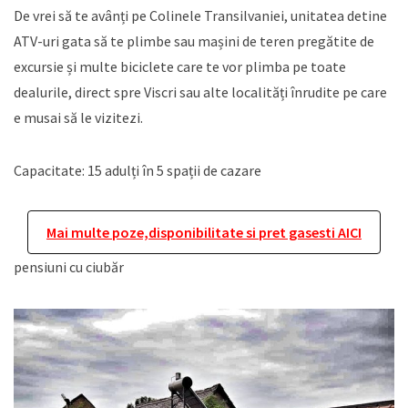
De vrei să te avânți pe Colinele Transilvaniei, unitatea detine
ATV-uri gata să te plimbe sau mașini de teren pregătite de
excursie și multe biciclete care te vor plimba pe toate
dealurile, direct spre Viscri sau alte localități înrudite pe care
e musai să le vizitezi.
​Capacitate: 15 adulți în 5 spații de cazare
Mai multe poze,disponibilitate si pret gasesti AICI
pensiuni cu ciubăr