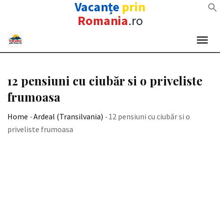
Vacanțe
prin
Romania
.ro
Skip
to
content
12 pensiuni cu ciubăr si o priveliste
frumoasa
Home
-
Ardeal (Transilvania)
-
12 pensiuni cu ciubăr si o
priveliste frumoasa