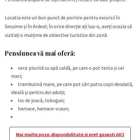
Locatia este un bun punct de pornire pentru excursii în
Secuime și în Ardeal; în orice direcție ați lua-o, aveți ocazia să
vizitați o mulțime de obiective turistice din zonă.
Pensiunea vă mai oferă:
vara: piscină cu apă caldă, pe care o pot testa și cei
mari;
trambulină mare, pe care pot sări patru copii deodată,
ideală și pentru doi adulți;
loc de joacă, tobogan;
hamace, hamace-scaun;
Mai multe poze,disponibilitate si pret gasesti AICI