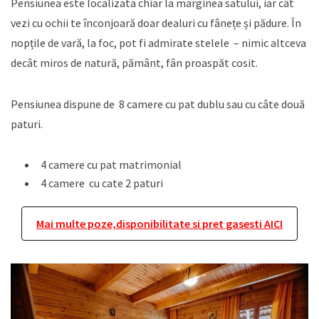
Pensiunea este localizata chiar la marginea satului, iar cât
vezi cu ochii te înconjoară doar dealuri cu fânețe și pădure. În
nopțile de vară, la foc, pot fi admirate stelele – nimic altceva
decât miros de natură, pământ, fân proaspăt cosit.
Pensiunea dispune de 8 camere cu pat dublu sau cu câte două
paturi.
4 camere cu pat matrimonial
4 camere cu cate 2 paturi
Mai multe poze,disponibilitate si pret gasesti AICI