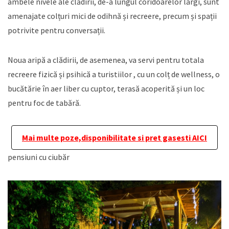
ambele nivele ale clădirii, de-a lungul coridoarelor largi, sunt
amenajate colțuri mici de odihnă și recreere, precum și spații
potrivite pentru conversații.
Noua aripă a clădirii, de asemenea, va servi pentru totala
recreere fizică și psihică a turistiilor , cu un colț de wellness, o
bucătărie în aer liber cu cuptor, terasă acoperită și un loc
pentru foc de tabără.
Mai multe poze,disponibilitate si pret gasesti AICI
pensiuni cu ciubăr