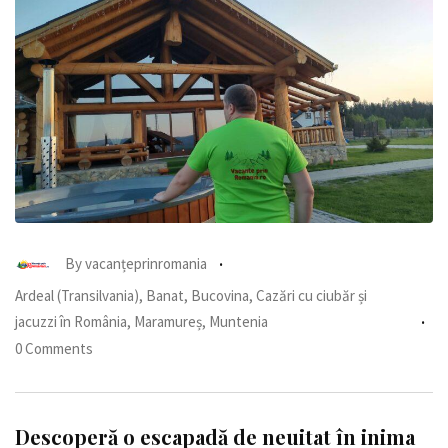
By
vacanțeprinromania
Ardeal (Transilvania)
,
Banat
,
Bucovina
,
Cazări cu ciubăr și
jacuzzi în România
,
Maramureș
,
Muntenia
0 Comments
Descoperă o escapadă de neuitat în inima