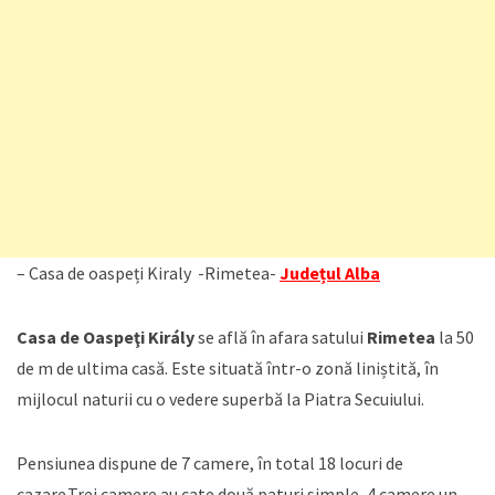
– Casa de oaspeți Kiraly -Rimetea-
Județul Alba
Casa de Oaspeţi
Király
se află în afara satului
Rimetea
la 50
de m de ultima casă. Este situată într-o zonă liniștită, în
mijlocul naturii cu o vedere superbă la Piatra Secuiului.
Pensiunea dispune de 7 camere, în total 18 locuri de
cazare.Trei camere au cate două paturi simple, 4 camere un