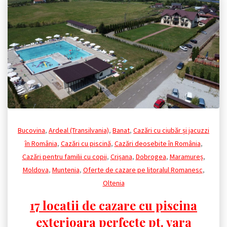
Bucovina
,
Ardeal (Transilvania)
,
Banat
,
Cazări cu ciubăr și jacuzzi
în România
,
Cazări cu piscină
,
Cazări deosebite în România
,
Cazări pentru familii cu copii
,
Crișana
,
Dobrogea
,
Maramureș
,
Moldova
,
Muntenia
,
Oferte de cazare pe litoralul Romanesc
,
Oltenia
17 locatii de cazare cu piscina
exterioara perfecte pt. vara