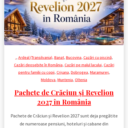
.
,
Ardeal (Transilvania)
,
Banat
,
Bucovina
,
Cazări cu piscină
,
Cazări deosebite în România
,
Cazări pe malul lacului
,
Cazări
pentru familii cu copii
,
Crișana
,
Dobrogea
,
Maramureș
,
Moldova
,
Muntenia
,
Oltenia
Pachete de Crăciun și Revelion
2027 în România
Pachete de Crăciun și Revelion 2027 sunt deja pregătite
de numeroase pensiuni, hoteluri și cabane din