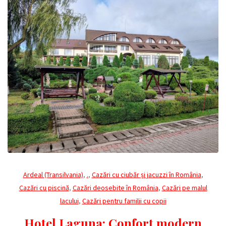
Ardeal (Transilvania)
,
.
,
Cazări cu ciubăr și jacuzzi în România
,
Cazări cu piscină
,
Cazări deosebite în România
,
Cazări pe malul
lacului
,
Cazări pentru familii cu copii
Hotel Laguna: Confort modern