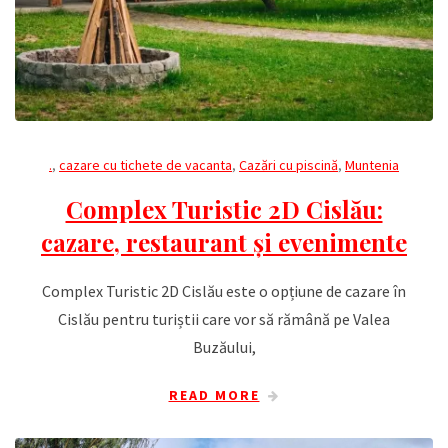
.
,
cazare cu tichete de vacanta
,
Cazări cu piscină
,
Muntenia
Complex Turistic 2D Cislău:
cazare, restaurant și evenimente
Complex Turistic 2D Cislău este o opțiune de cazare în
Cislău pentru turiștii care vor să rămână pe Valea
Buzăului,
READ MORE