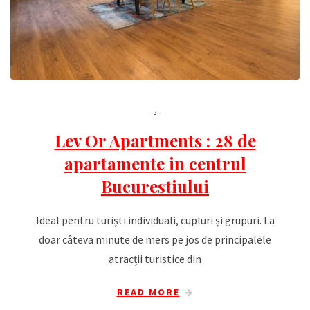
.
Lev Or Apartments : 28 de
apartamente in centrul
Bucurestiului
Ideal pentru turiști individuali, cupluri și grupuri. La
doar câteva minute de mers pe jos de principalele
atracții turistice din
READ MORE