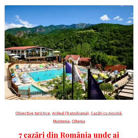
Obiective turistice
,
Ardeal (Transilvania)
,
Cazări cu piscină
,
Muntenia
,
Oltenia
7 cazări din România unde ai