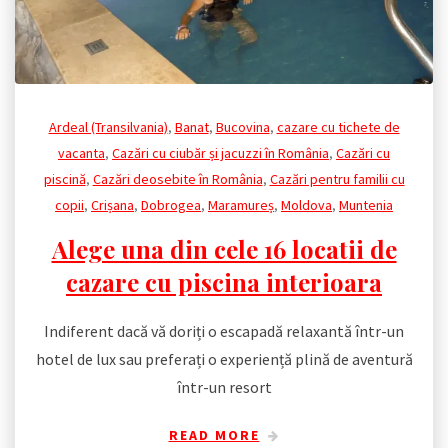
Ardeal (Transilvania)
,
Banat
,
Bucovina
,
cazare cu tichete de
vacanta
,
Cazări cu ciubăr și jacuzzi în România
,
Cazări cu
piscină
,
Cazări deosebite în România
,
Cazări pentru familii cu
copii
,
Crișana
,
Dobrogea
,
Maramureș
,
Moldova
,
Muntenia
Alege una din cele 16 locatii de
cazare cu piscina interioara
Indiferent dacă vă doriți o escapadă relaxantă într-un
hotel de lux sau preferați o experiență plină de aventură
într-un resort
READ MORE