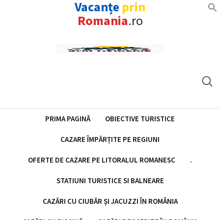
Vacanțe
prin
Romania
.ro
Skip
to
content
PRIMA PAGINĂ
OBIECTIVE TURISTICE
CAZARE ÎMPĂRȚITE PE REGIUNI
OFERTE DE CAZARE PE LITORALUL ROMANESC
.
STATIUNI TURISTICE SI BALNEARE
CAZĂRI CU CIUBĂR ȘI JACUZZI ÎN ROMÂNIA