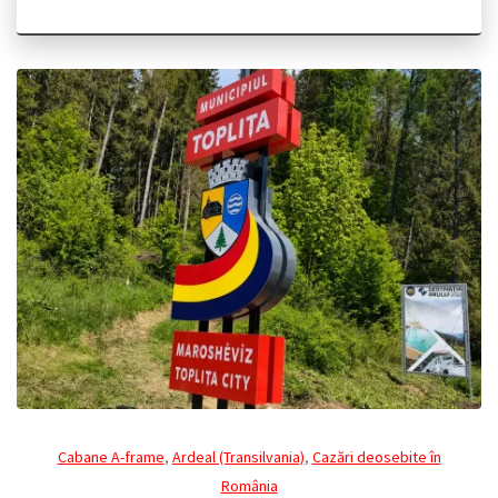
Cabane A-frame
,
Ardeal (Transilvania)
,
Cazări deosebite în
România