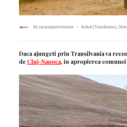
By
vacanțeprinromania
Ardeal (Transilvania)
,
Obiec
Daca ajungeti prin Transilvania va reco
de
Cluj-Napoca
, in apropierea comunei