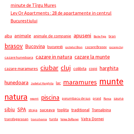
minute de Tîrgu Mureș
Lev Or Apartments : 28 de apartamente in centrul
Bucurestiului
apuseni
animale
alba
animale de companie
bran
Baile Figa
brasov
Bucovina
bucuresti
cazare Brasov
castelul Bran
cazare cluj
cazare in natura
cazare la munte
cazare hunedoara
ciubar
cluj
harghita
cazare maramures
colibita
copii
munte
maramures
hunedoara
lac
Judetul Harghita
natura
piscina
porumbacu de sus
praid
sauna
neamt
Ranca
SPA
sibiu
suceava
toplita
traditional
Transalpina
straja
Vatra Dornei
transfagarasan
turda
transilvania
Valea Doftanei