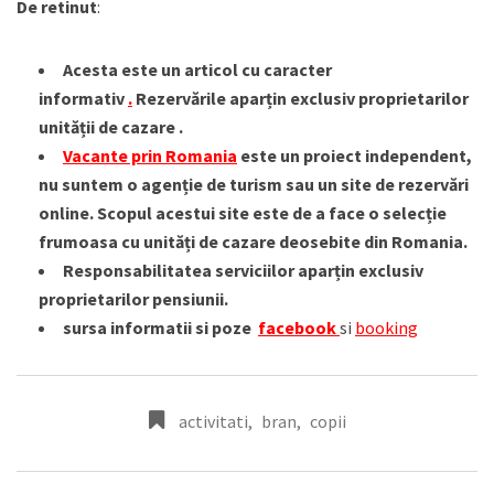
De retinut
:
Acesta este un articol cu caracter
informativ
.
Rezervările aparțin exclusiv proprietarilor
unității de cazare .
Vacante prin Romania
este un proiect independent,
nu suntem o agenție de turism sau un site de rezervări
online. Scopul acestui site este de a face o selecție
frumoasa cu unități de cazare deosebite din Romania.
Responsabilitatea serviciilor aparțin exclusiv
proprietarilor pensiunii.
sursa informatii si poze
facebook
si
booking
activitati
,
bran
,
copii