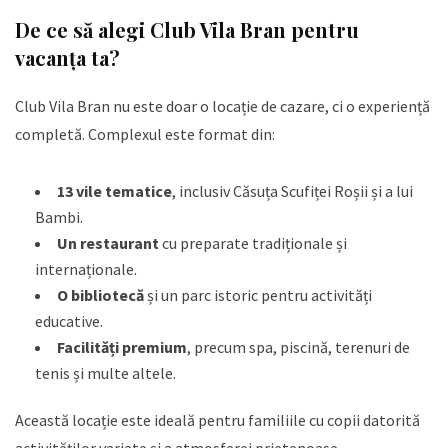
De ce să alegi Club Vila Bran pentru
vacanța ta?
Club Vila Bran nu este doar o locație de cazare, ci o experiență
completă. Complexul este format din:
13 vile tematice
, inclusiv Căsuța Scufiței Roșii și a lui
Bambi.
Un restaurant
cu preparate tradiționale și
internaționale.
O bibliotecă
și un parc istoric pentru activități
educative.
Facilități premium
, precum spa, piscină, terenuri de
tenis și multe altele.
Această locație este ideală pentru familiile cu copii datorită
activităților variate și a atmosferei prietenoase.