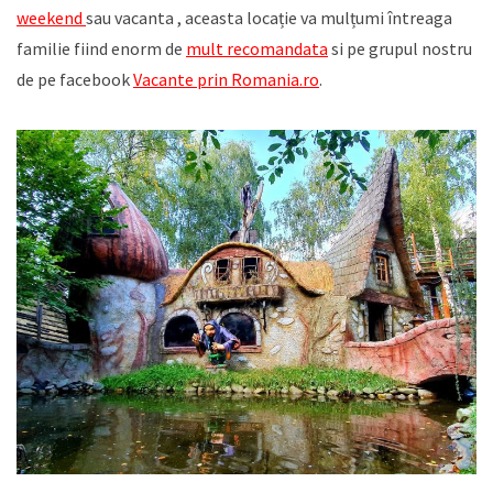
weekend
sau vacanta , aceasta locație va mulțumi întreaga
familie fiind enorm de
mult recomandata
si pe grupul nostru
de pe facebook
Vacante prin Romania.ro
.