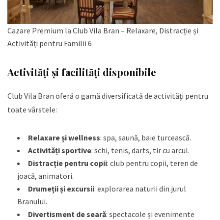
Cazare Premium la Club Vila Bran – Relaxare, Distracție și
Activități pentru Familii 6
Activități și facilități disponibile
Club Vila Bran oferă o gamă diversificată de activități pentru
toate vârstele:
Relaxare și wellness
: spa, saună, baie turcească.
Activități sportive
: schi, tenis, darts, tir cu arcul.
Distracție pentru copii
: club pentru copii, teren de
joacă, animatori.
Drumeții și excursii
: explorarea naturii din jurul
Branului.
Divertisment de seară
: spectacole și evenimente