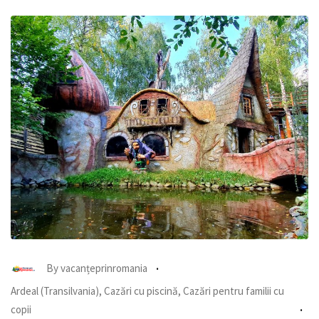
By
vacanțeprinromania
Ardeal (Transilvania)
,
Cazări cu piscină
,
Cazări pentru familii cu
copii