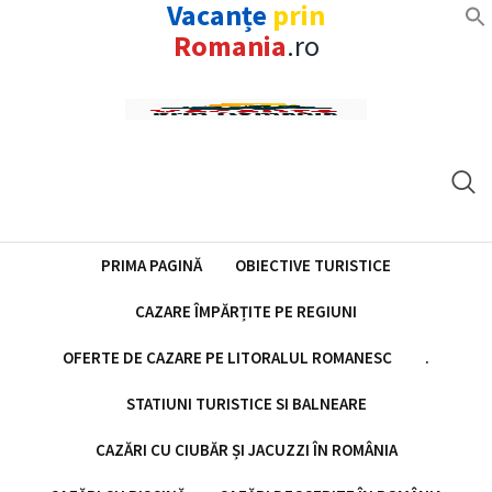
Vacanțe
prin
Romania
.ro
Skip
to
content
PRIMA PAGINĂ
OBIECTIVE TURISTICE
CAZARE ÎMPĂRȚITE PE REGIUNI
OFERTE DE CAZARE PE LITORALUL ROMANESC
.
STATIUNI TURISTICE SI BALNEARE
CAZĂRI CU CIUBĂR ȘI JACUZZI ÎN ROMÂNIA