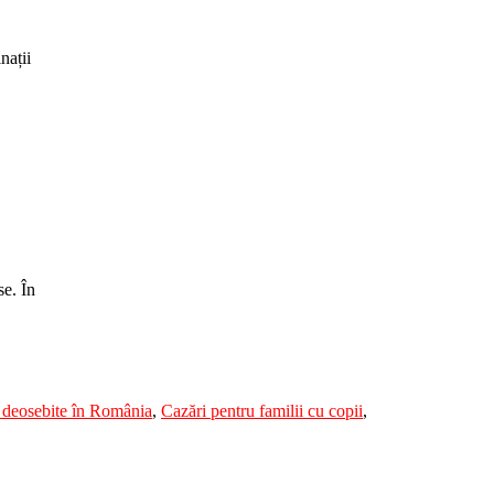
nații
se. În
 deosebite în România
,
Cazări pentru familii cu copii
,