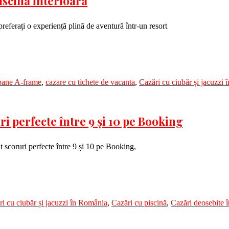
piscina interioara
preferați o experiență plină de aventură într-un resort
ane A-frame
,
cazare cu tichete de vacanta
,
Cazări cu ciubăr și jacuzzi
i perfecte între 9 și 10 pe Booking
 scoruri perfecte între 9 și 10 pe Booking,
i cu ciubăr și jacuzzi în România
,
Cazări cu piscină
,
Cazări deosebite 