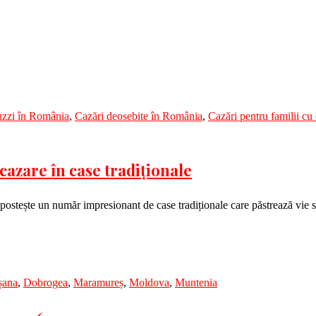
cuzzi în România
,
Cazări deosebite în România
,
Cazări pentru familii cu 
cazare în case tradiționale
ăpostește un număr impresionant de case tradiționale care păstrează vie s
șana
,
Dobrogea
,
Maramureș
,
Moldova
,
Muntenia