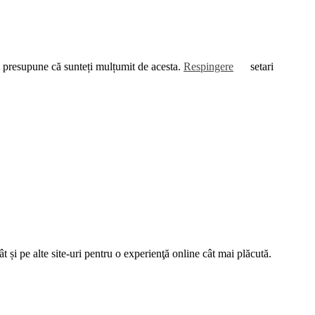
om presupune că sunteți mulțumit de acesta.
Respingere
setari
t și pe alte site-uri pentru o experienţă online cât mai plăcută.