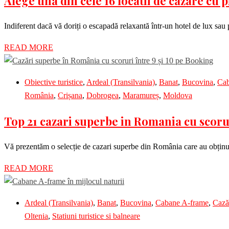
Alege una din cele 16 locatii de cazare cu 
Indiferent dacă vă doriți o escapadă relaxantă într-un hotel de lux sau 
READ MORE
Obiective turistice
,
Ardeal (Transilvania)
,
Banat
,
Bucovina
,
Cab
România
,
Crișana
,
Dobrogea
,
Maramureș
,
Moldova
Top 21 cazari superbe in Romania cu scorur
Vă prezentăm o selecție de cazari superbe din România care au obținut
READ MORE
Ardeal (Transilvania)
,
Banat
,
Bucovina
,
Cabane A-frame
,
Cazăr
Oltenia
,
Statiuni turistice si balneare