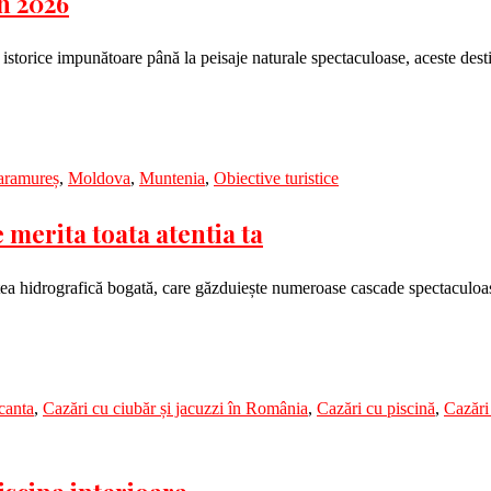
în 2026
storice impunătoare până la peisaje naturale spectaculoase, aceste desti
ramureș
,
Moldova
,
Muntenia
,
Obiective turistice
merita toata atentia ta
ețea hidrografică bogată, care găzduiește numeroase cascade spectaculoa
canta
,
Cazări cu ciubăr și jacuzzi în România
,
Cazări cu piscină
,
Cazări