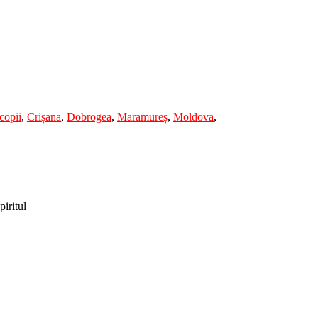
copii
,
Crișana
,
Dobrogea
,
Maramureș
,
Moldova
,
piritul