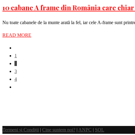
10 cabane A frame din România care chiar
Nu toate cabanele de la munte arată la fel, iar cele A-frame sunt printre
READ MORE
1
2
3
4
Termeni și Condiții
|
Cine suntem noi?
|
ANPC
|
SOL