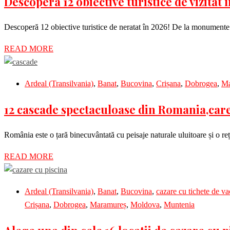
Descopera 12 obiective turistice de vizitat 
Descoperă 12 obiective turistice de neratat în 2026! De la monumente i
READ MORE
Ardeal (Transilvania)
,
Banat
,
Bucovina
,
Crișana
,
Dobrogea
,
Ma
12 cascade spectaculoase din Romania,care 
România este o țară binecuvântată cu peisaje naturale uluitoare și o r
READ MORE
Ardeal (Transilvania)
,
Banat
,
Bucovina
,
cazare cu tichete de va
Crișana
,
Dobrogea
,
Maramureș
,
Moldova
,
Muntenia