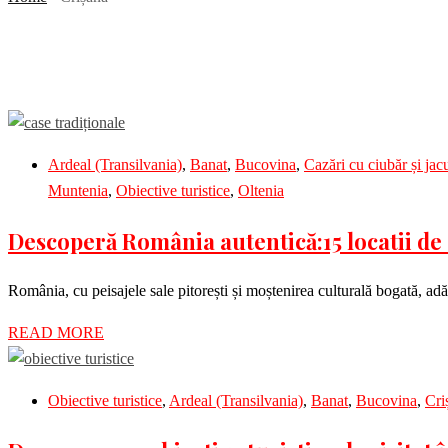
Ardeal (Transilvania)
,
Banat
,
Bucovina
,
Cazări cu ciubăr și ja
Muntenia
,
Obiective turistice
,
Oltenia
Descoperă România autentică:15 locatii de 
România, cu peisajele sale pitorești și moștenirea culturală bogată, ad
READ MORE
Obiective turistice
,
Ardeal (Transilvania)
,
Banat
,
Bucovina
,
Cri