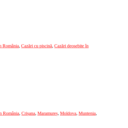
 în România
,
Cazări cu piscină
,
Cazări deosebite în
în România
,
Crișana
,
Maramureș
,
Moldova
,
Muntenia
,