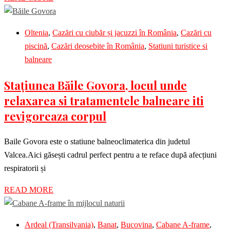
Oltenia
,
Cazări cu ciubăr și jacuzzi în România
,
Cazări cu
piscină
,
Cazări deosebite în România
,
Statiuni turistice si
balneare
Stațiunea Băile Govora, locul unde
relaxarea si tratamentele balneare iti
revigoreaza corpul
Baile Govora este o statiune balneoclimaterica din judetul
Valcea.Aici găsești cadrul perfect pentru a te reface după afecțiuni
respiratorii și
READ MORE
Ardeal (Transilvania)
,
Banat
,
Bucovina
,
Cabane A-frame
,