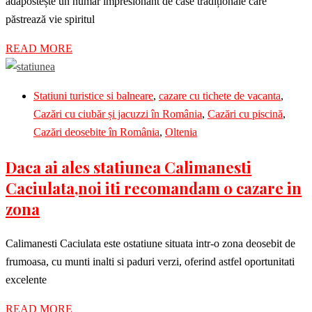
adăpostește un număr impresionant de case tradiționale care
păstrează vie spiritul
READ MORE
Statiuni turistice si balneare
,
cazare cu tichete de vacanta
,
Cazări cu ciubăr și jacuzzi în România
,
Cazări cu piscină
,
Cazări deosebite în România
,
Oltenia
Daca ai ales statiunea Calimanesti
Caciulata,noi iti recomandam o cazare in
zona
Calimanesti Caciulata este ostatiune situata intr-o zona deosebit de
frumoasa, cu munti inalti si paduri verzi, oferind astfel oportunitati
excelente
READ MORE