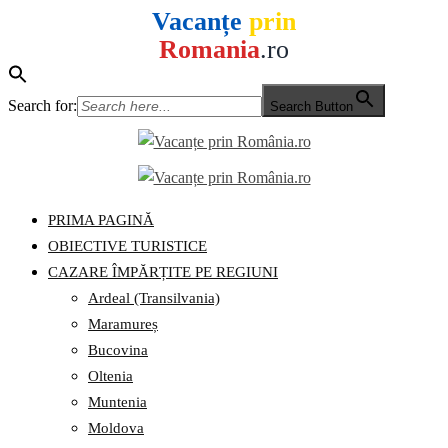
Vacanțe
prin
Romania
.ro
Search for:
Search Button
Skip
to
content
PRIMA PAGINĂ
OBIECTIVE TURISTICE
CAZARE ÎMPĂRȚITE PE REGIUNI
Ardeal (Transilvania)
Maramureș
Bucovina
Oltenia
Muntenia
Moldova