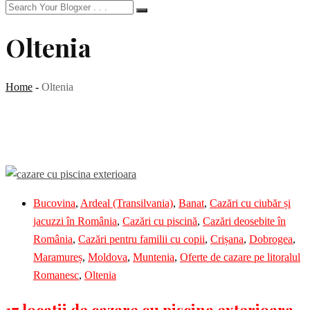
Oltenia
Home
-
Oltenia
Bucovina
,
Ardeal (Transilvania)
,
Banat
,
Cazări cu ciubăr și
jacuzzi în România
,
Cazări cu piscină
,
Cazări deosebite în
România
,
Cazări pentru familii cu copii
,
Crișana
,
Dobrogea
,
Maramureș
,
Moldova
,
Muntenia
,
Oferte de cazare pe litoralul
Romanesc
,
Oltenia