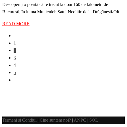
Descoperiți o poartă către trecut la doar 160 de kilometri de
București, în inima Munteniei: Satul Neolitic de la Drăgănești-Olt.
READ MORE
1
2
3
4
5
Termeni și Condiții
|
Cine suntem noi?
|
ANPC
|
SOL