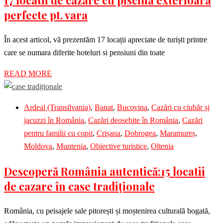
17 locatii de cazare cu piscina exterioara
perfecte pt. vara
În acest articol, vă prezentăm 17 locații apreciate de turiști printre
care se numara diferite hoteluri si pensiuni din toate
READ MORE
Ardeal (Transilvania)
,
Banat
,
Bucovina
,
Cazări cu ciubăr și
jacuzzi în România
,
Cazări deosebite în România
,
Cazări
pentru familii cu copii
,
Crișana
,
Dobrogea
,
Maramureș
,
Moldova
,
Muntenia
,
Obiective turistice
,
Oltenia
Descoperă România autentică:15 locatii
de cazare în case tradiționale
România, cu peisajele sale pitorești și moștenirea culturală bogată,