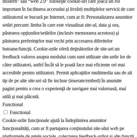
modern” sau “web 2.0″ foloseşte cookie-uri care joacă un rol
important în facilitarea accesului şi livrării multiplelor servicii de care
utilizatorul se bucură pe Internet, cum ar fi: Personalizarea anumitor
setări precum: limba în care este vizualizat site-ul, data şi ora,
păstrarea opţiunilor/setărilor (inclusiv memorarea acestora) şi
păstrarea preferinţelor mai vechi prin accesarea diferitelor
butoane/funcţii. Cookie-urile oferă deţinătorilor de site-uri un
feedback valoros asupra modului cum sunt utilizate site-urile lor de
către utilizatori, astfel încât să le poată face mai eficiente ori mai
accesibile pentru utilizatori. Permit aplicaţiilor multimedia sau de alt
tip de pe alte site-uri să fie incluse (inserate/embed) în anumite
pagini pentru a crea o experienţă de navigare mai valoroasă, mai
utilă şi mai plăcută.
Functional
Functional
Cookie-urile funcționale ajută la îndeplinirea anumitor
funcționalități, cum ar fi partajarea conținutului site-ului web pe
platformele de rețele sociale, colectarea feedback-urilor și alte funcții