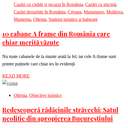
Cazări cu ciubăr și jacuzzi în România
,
Cazări cu piscină
,
Cazări deosebite în România
,
Crișana
,
Maramureș
,
Moldova
,
Muntenia
,
Oltenia
,
Statiuni turistice si balneare
10 cabane A frame din România care
chiar merită văzute
Nu toate cabanele de la munte arată la fel, iar cele A-frame sunt
printre puținele care chiar ies în evidență
READ MORE
Oltenia
,
Obiective turistice
Redescoperă rădăcinile străvechi: Satul
neolitic din apropierea Bucureștiului