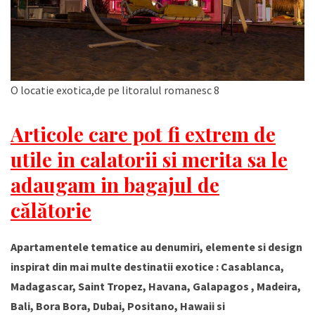
O locatie exotica,de pe litoralul romanesc 8
Articole care pot fi extrem de
utile in calatorii si merita sa le
adaugam in bagajul de
călătorie
Apartamentele tematice au denumiri, elemente si design
inspirat din mai multe destinatii exotice : Casablanca,
Madagascar, Saint Tropez, Havana, Galapagos , Madeira,
Bali, Bora Bora, Dubai, Positano, Hawaii si