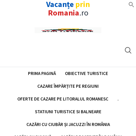
Vacanțe
prin
Romania
.ro
Skip
to
content
PRIMA PAGINĂ
OBIECTIVE TURISTICE
CAZARE ÎMPĂRȚITE PE REGIUNI
OFERTE DE CAZARE PE LITORALUL ROMANESC
.
STATIUNI TURISTICE SI BALNEARE
CAZĂRI CU CIUBĂR ȘI JACUZZI ÎN ROMÂNIA