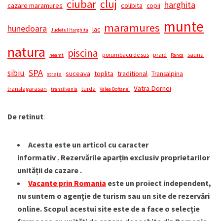
ciubar
cluj
harghita
cazare maramures
colibita
copii
munte
maramures
hunedoara
lac
Judetul Harghita
natura
piscina
porumbacu de sus
praid
sauna
neamt
Ranca
SPA
sibiu
suceava
toplita
traditional
Transalpina
straja
Vatra Dornei
transfagarasan
turda
transilvania
Valea Doftanei
De retinut
:
Acesta este un articol cu caracter
informativ
.
Rezervările aparțin exclusiv proprietarilor
unității de cazare .
Vacante prin Romania
este un proiect independent,
nu suntem o agenție de turism sau un site de rezervări
online. Scopul acestui site este de a face o selecție