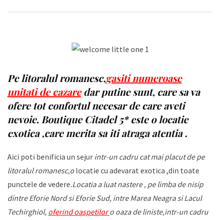
Pe litoralul romanesc,
gasiti numeroase
unitati de cazare
dar putine sunt, care sa va
ofere tot confortul necesar de care aveti
nevoie. Boutique Citadel 5* este o locatie
exotica ,care merita sa iti atraga atentia .
Aici poti benificia un sejur
intr-un cadru
cat mai placut de pe
litoralul romanesc,o
locatie cu adevarat exotica ,din toate
punctele de vedere
.Locatia a luat nastere , pe limba de nisip
dintre Eforie Nord si Eforie Sud, intre Marea Neagra si Lacul
Techirghiol,
oferind oaspetilor
o oaza de liniste,intr-un cadru