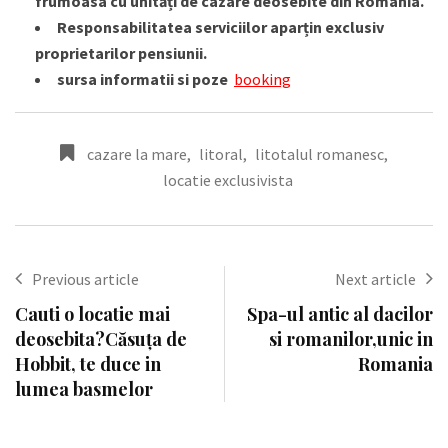
frumoasa cu unități de cazare deosebite din Romania.
Responsabilitatea serviciilor aparțin exclusiv
proprietarilor pensiunii.
sursa informatii si poze
booking
cazare la mare
,
litoral
,
litotalul romanesc
,
locatie exclusivista
Previous article
Next article
Cauti o locatie mai
Spa-ul antic al dacilor
deosebita?Căsuța de
si romanilor,unic in
Hobbit, te duce in
Romania
lumea basmelor