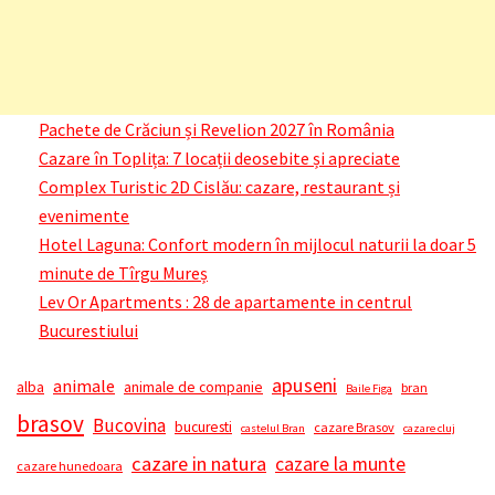
Pachete de Crăciun și Revelion 2027 în România
Cazare în Toplița: 7 locații deosebite și apreciate
Complex Turistic 2D Cislău: cazare, restaurant și
evenimente
Hotel Laguna: Confort modern în mijlocul naturii la doar 5
minute de Tîrgu Mureș
Lev Or Apartments : 28 de apartamente in centrul
Bucurestiului
apuseni
animale
alba
animale de companie
bran
Baile Figa
brasov
Bucovina
bucuresti
cazare Brasov
castelul Bran
cazare cluj
cazare in natura
cazare la munte
cazare hunedoara