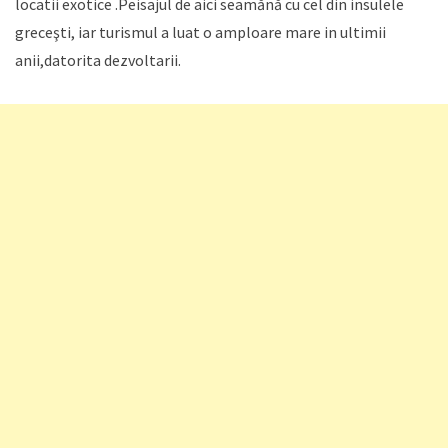
locatii exotice .Peisajul de aici seamănă cu cel din insulele
greceşti, iar turismul a luat o amploare mare in ultimii
anii,datorita dezvoltarii.