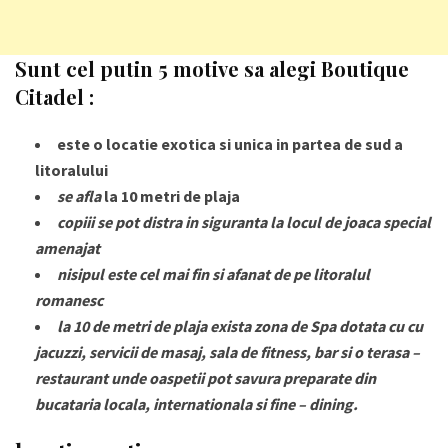
Sunt cel putin 5 motive sa alegi Boutique
Citadel :
este o locatie
exotica
si unica in partea de sud a
litoralului
se afla
la 10 metri de plaja
copiii se pot distra in siguranta la locul de joaca special
amenajat
nisipul este cel mai fin si afanat de pe litoralul
romanesc
la 10 de metri de plaja exista zona de Spa dotata cu cu
jacuzzi, servicii de masaj, sala de fitness, bar si o terasa –
restaurant unde oaspetii pot savura preparate din
bucataria locala, internationala si fine – dining.