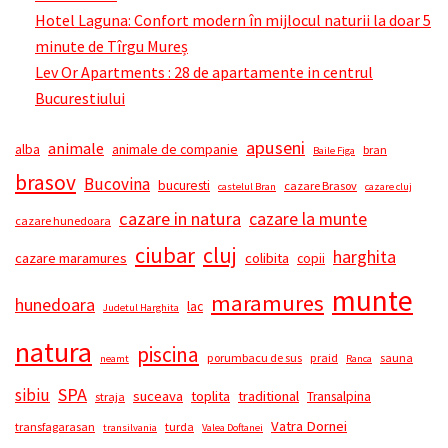
Hotel Laguna: Confort modern în mijlocul naturii la doar 5
minute de Tîrgu Mureș
Lev Or Apartments : 28 de apartamente in centrul
Bucurestiului
apuseni
animale
alba
animale de companie
bran
Baile Figa
brasov
Bucovina
bucuresti
cazare Brasov
castelul Bran
cazare cluj
cazare in natura
cazare la munte
cazare hunedoara
ciubar
cluj
harghita
cazare maramures
colibita
copii
munte
maramures
hunedoara
lac
Judetul Harghita
natura
piscina
porumbacu de sus
praid
sauna
neamt
Ranca
SPA
sibiu
suceava
toplita
traditional
Transalpina
straja
Vatra Dornei
transfagarasan
turda
transilvania
Valea Doftanei