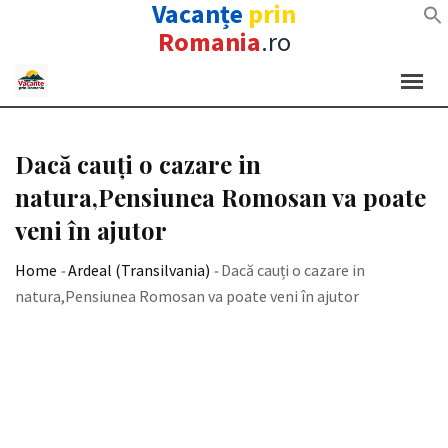
Vacanțe
prin
Romania
.ro
Skip
to
content
Dacă cauți o cazare in
natura,Pensiunea Romosan va poate
veni în ajutor
Home
-
Ardeal (Transilvania)
-
Dacă cauți o cazare in
natura,Pensiunea Romosan va poate veni în ajutor