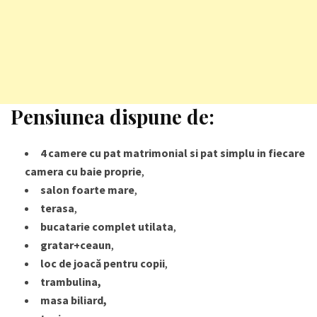
Pensiunea dispune de:
4 camere cu pat matrimonial si pat simplu in fiecare
camera cu baie proprie
,
salon foarte mare
,
terasa
,
bucatarie complet utilata
,
gratar+ceaun
,
loc de joacă pentru copii
,
trambulina,
masa biliard,