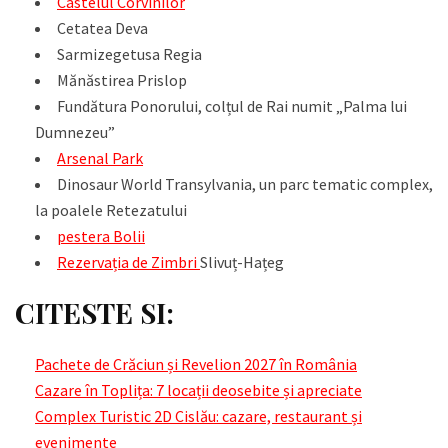
Castelul Corvinilor
Cetatea Deva
Sarmizegetusa Regia
Mănăstirea Prislop
Fundătura Ponorului, colțul de Rai numit „Palma lui
Dumnezeu”
Arsenal Park
Dinosaur World Transylvania, un parc tematic complex,
la poalele Retezatului
pestera Bolii
Rezervația de Zimbri
Slivuț-Hațeg
CITESTE SI:
Pachete de Crăciun și Revelion 2027 în România
Cazare în Toplița: 7 locații deosebite și apreciate
Complex Turistic 2D Cislău: cazare, restaurant și
evenimente